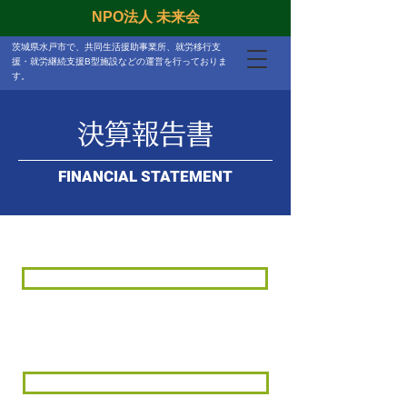
NPO法人 未来会
茨城県水戸市で、共同生活援助事業所、就労移行支
援・就労継続支援B型施設などの運営を行っておりま
す。
決算報告書
FINANCIAL STATEMENT
NPO法人 未来会 平成30年度 決算報告書
NPO法人 未来会 平成31年度 決算報告書