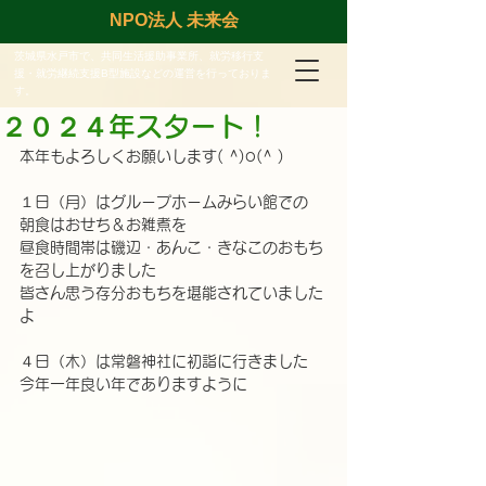
NPO法人 未来会
茨城県水戸市で、共同生活援助事業所、就労移行支
援・就労継続支援B型施設などの運営を行っておりま
す。
２０２４年スタート！
本年もよろしくお願いします( ^)o(^ )
１日（月）はグループホームみらい館での
朝食はおせち＆お雑煮を
昼食時間帯は磯辺・あんこ・きなこのおもち
を召し上がりました
皆さん思う存分おもちを堪能されていました
よ
４日（木）は常磐神社に初詣に行きました
今年一年良い年でありますように