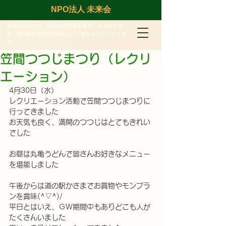
NPO法人 未来会
茨城県水戸市で、共同生活援助事業所、就労移行支
援・就労継続支援B型施設などの運営を行っておりま
す。
笠間つつじまつり（レクリ
エーション）
4月30日（水）
レクリエーション活動で笠間つつじまつりに
行ってきました
お天気も良く、満開のつつじはとてもきれい
でした
お昼は丸亀うどんで皆さんお好きなメニュー
を堪能しました
午後からは道の駅かさまでお買物やモンブラ
ンを賞味(^▽^)/
平日とはいえ、ＧＷ期間中もありどこも人が
たくさんいました