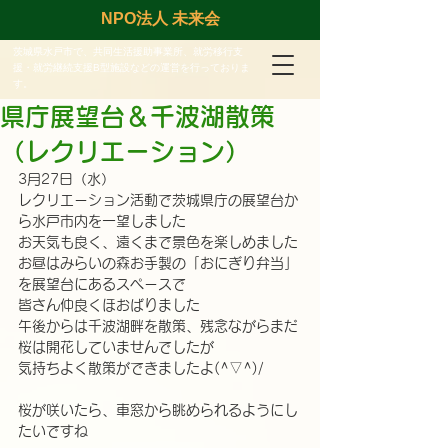
NPO法人 未来会
茨城県水戸市で、共同生活援助事業所、就労移行支
援・就労継続支援B型施設などの運営を行っておりま
す。
県庁展望台＆千波湖散策
（レクリエーション）
3月27日（水）
レクリエーション活動で茨城県庁の展望台か
ら水戸市内を一望しました
お天気も良く、遠くまで景色を楽しめました
お昼はみらいの森お手製の「おにぎり弁当」
を展望台にあるスペースで
皆さん仲良くほおばりました
午後からは千波湖畔を散策、残念ながらまだ
桜は開花していませんでしたが
気持ちよく散策ができましたよ(^▽^)/
桜が咲いたら、車窓から眺められるようにし
たいですね