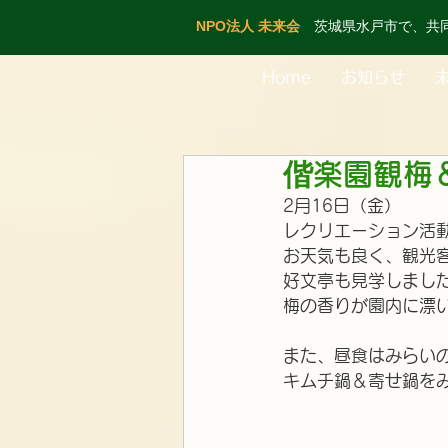
NPO法人 未来会
茨城県水戸市で、共
Home
お知らせ
偕楽園観梅
2月16日（金）
レクリエーション活
お天気も良く、観光
好文亭も見学しまし
梅の香りが園内に漂い
また、昼食はみらい
キムチ鍋＆寄せ鍋を