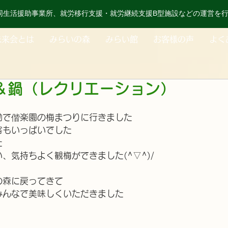
同生活援助事業所、就労移行支援・就労継続支援B型施設などの運営を
未来会とは
みらいの森
みらい館
お客様の声
よく
＆鍋（レクリエーション）
動で偕楽園の梅まつりに行きました
客もいっぱいでした
た
、気持ちよく観梅ができました(^▽^)/
の森に戻ってきて
みんなで美味しくいただきました