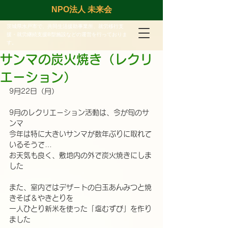
NPO法人 未来会
茨城県水戸市で、共同生活援助事業所、就労移行支
援・就労継続支援B型施設などの運営を行っておりま
す。
サンマの炭火焼き（レクリ
エーション）
9月22日（月）
9月のレクリエーション活動は、今が旬のサ
ンマ
今年は特に大きいサンマが数年ぶりに取れて
いるそうで…
お天気も良く、敷地内の外で炭火焼きにしま
した
また、室内ではデザートの白玉あんみつと焼
きそば＆やきとりを
一人ひとり新米を使った「塩むずび」を作り
ました