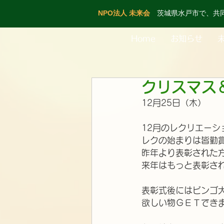
NPO法人 未来会
茨城県水戸市で、共
Home
お知らせ
クリスマス
12月25日（木）
12月のレクリエーシ
レクの始まりは皆勤
昨年より表彰された
来年はもっと表彰さ
表彰式後にはビンゴ
欲しい物ＧＥＴでき