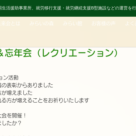
同生活援助事業所、就労移行支援・就労継続支援B型施設などの運営を
未来会とは
みらいの森
みらい館
お客様の声
よく
＆忘年会（レクリエーション）
ョン活動
賞の表彰からありました
方が増えました
れる方が増えることをお祈りいたします
大会を開催！
ましたか？